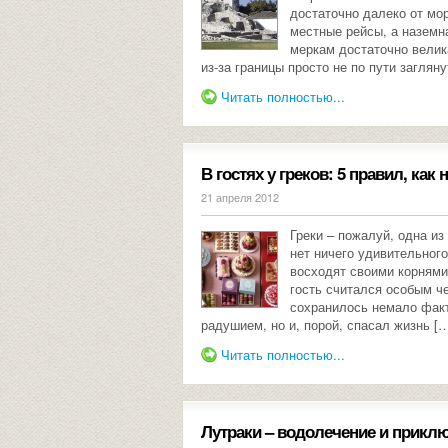
достаточно далеко от мо
местные рейсы, а наземн
меркам достаточно велика
из-за границы просто не по пути загляну
Читать полностью...
В гостях у греков: 5 правил, как
21 апреля 2012
Греки – пожалуй, одна из
нет ничего удивительного
восходят своими корнями
гость считался особым ч
сохранилось немало факт
радушием, но и, порой, спасал жизнь [
Читать полностью...
Лутраки – водолечение и прикл