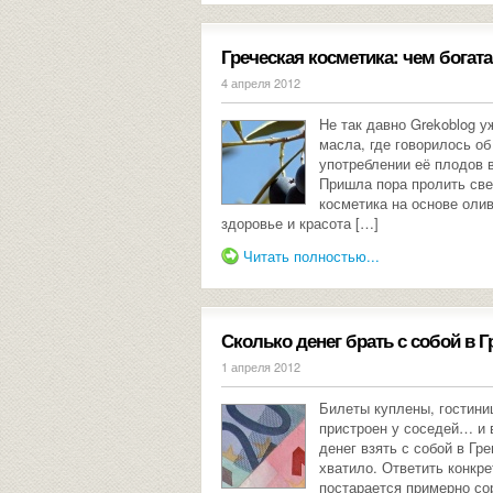
Греческая косметика: чем богат
4 апреля 2012
Не так давно Grekoblog у
масла, где говорилось о
употреблении её плодов в
Пришла пора пролить све
косметика на основе олив
здоровье и красота […]
Читать полностью...
Сколько денег брать с собой в 
1 апреля 2012
Билеты куплены, гостини
пристроен у соседей… и 
денег взять с собой в Гр
хватило. Ответить конкр
постарается примерно со