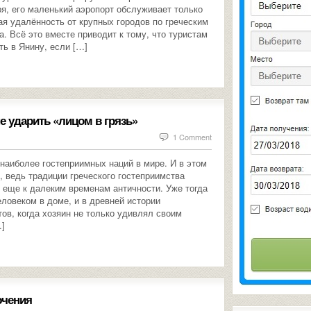
ря, его маленький аэропорт обслуживает только
ая удалённость от крупных городов по греческим
. Всё это вместе приводит к тому, что туристам
ть в Янину, если […]
 не ударить «лицом в грязь»
1 Comment
 наиболее гостеприимных наций в мире. И в этом
, ведь традиции греческого гостеприимства
 еще к далеким временам античности. Уже тогда
еловеком в доме, и в древней истории
ов, когда хозяин не только удивлял своим
…]
ючения