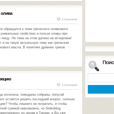
а олива
0 Comments
же обращался к теме греческого оливкового
б уникальных свойствах и пользе оливы при
 пищу. Но тема на этом далеко не исчерпана!
т и на такую актуальную тему как греческая
кового масла. В понятиях древних греков
Поис
Грецию
0 Comments
ца оплачена, чемоданы собраны, попугай
вот остаётся решить последний вопрос: сколько
ецию? Чтобы лишнего не потратить, и чтобы
етной суммой невозможно, но Grekoblog
риентировать по ценам в Греции, а Вы уже