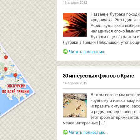
16 апреля 2012
Название Лутраки походит
«родничок». Это один из
Афин, куда греки выбира
наладиться спокойным от
Лутраки еще находится и
Лутраки в Греции Небольшой, утопающи
Читать полностью...
30 интересных фактов о Крите
14 апреля 2012
В этом сезоне мы незасл
крупному и известному из
исправить ситуацию, захо
и родилась идея нового п
этот формат приживется,
менее интересные […]
Читать полностью...