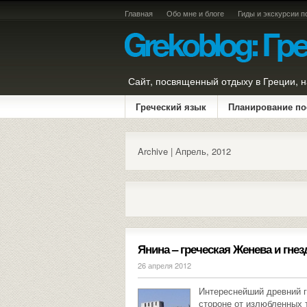
Главная
Обо мне и блоге
Гиды и экскурсии п
Сайт, посвященный отдыху в Греции, н
Греческий язык
Планирование по
Archive | Апрель, 2012
Янина – греческая Женева и гне
26 апреля 2012
Интереснейший древний г
стороне от излюбленных 