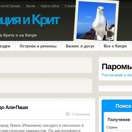
о всей Греции
Архив
Карта сайта
Страница оплаты
а Крите и на Кипре
ездки
Острова и регионы
Бизнес и досуг
Все о Кипре
Паромы
Расписание и би
здо Али-Паши
0 Comments
ород Янина (Иоаннина) находится несколько в
туристических маршрутов. Он расположился