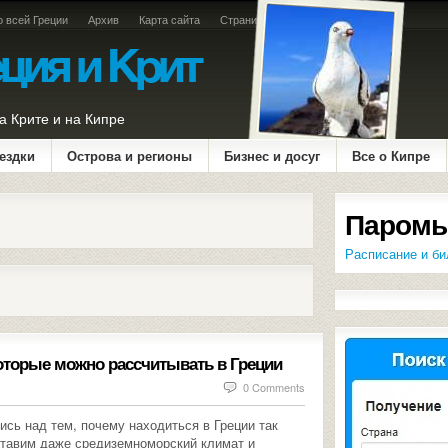
о всей Греции
Архив
Карта сайта
Страница оплаты
а Крите и на Кипре
ездки
Острова и регионы
Бизнес и досуг
Все о Кипре
Паромы
Расписание и би
 которые можно рассчитывать в Греции
0 Comments
ись над тем, почему находиться в Греции так
ставим даже средиземноморский климат и