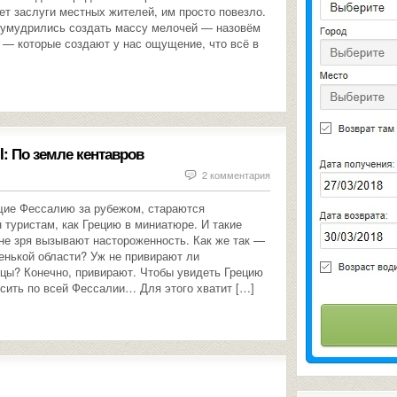
ет заслуги местных жителей, им просто повезло.
 умудрились создать массу мелочей — назовём
 — которые создают у нас ощущение, что всё в
I: По земле кентавров
2 комментария
щие Фессалию за рубежом, стараются
 туристам, как Грецию в миниатюре. И такие
не зря вызывают настороженность. Как же так —
ленькой области? Уж не привирают ли
цы? Конечно, привирают. Чтобы увидеть Грецию
сить по всей Фессалии… Для этого хватит […]