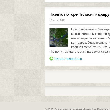
На авто по горе Пилион: маршрут 
11 мая 2012
Прославившаяся благодар
многочисленных героев д
место отдыха античных б
кентавров. Удивительно,
крайней мере, те из них,
Пилиону так мало места на своих стран
Читать полностью...
© 2020. Все права защищены.
Grekoblog: Греция и 