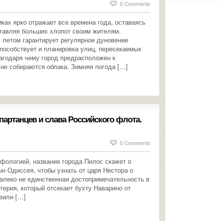
0 Comments
ках ярко отражает все времена года, оставаясь
ставляя больших хлопот своим жителям.
 летом гарантирует регулярное дуновение
способствует и планировка улиц, пересекаемых
агодаря чему город предрасположен к
 не собираются облака. Зимняя погода […]
спартанцев и слава Российского флота.
0 Comments
ифологией, название города Пилос скажет о
н Одиссея, чтобы узнать от царя Нестора о
далеко не единственная достопримечательность в
терия, который отсекает бухту Наварино от
авили […]