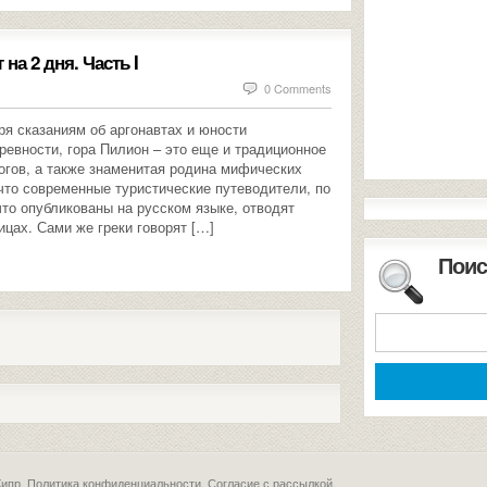
на 2 дня. Часть I
0 Comments
я сказаниям об аргонавтах и юности
ревности, гора Пилион – это еще и традиционное
огов, а также знаменитая родина мифических
 что современные туристические путеводители, по
 что опубликованы на русском языке, отводят
ицах. Сами же греки говорят […]
Поис
Кипр.
Политика конфиденциальности
.
Согласие с рассылкой
.