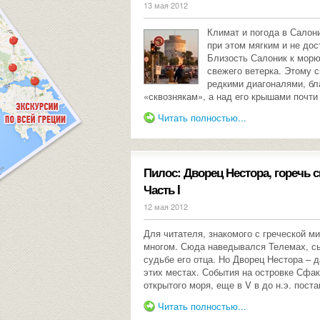
13 мая 2012
Климат и погода в Салони
при этом мягким и не до
Близость Салоник к морю
свежего ветерка. Этому 
редкими диагоналями, бл
«сквознякам», а над его крышами почти
Читать полностью...
Пилос: Дворец Нестора, горечь 
Часть I
12 мая 2012
Для читателя, знакомого с греческой м
многом. Сюда наведывался Телемах, сы
судьбе его отца. Но Дворец Нестора – 
этих местах. События на островке Сфак
открытого моря, еще в V в до н.э. пост
Читать полностью...