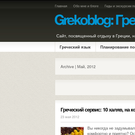
Главная
Обо мне и блоге
Гиды и экскурсии п
Сайт, посвященный отдыху в Греции, н
Греческий язык
Планирование по
Archive | Май, 2012
Греческий сервис: 10 халяв, на
23 мая 2012
Вы никогда не задумывал
комфортно и приятно? О