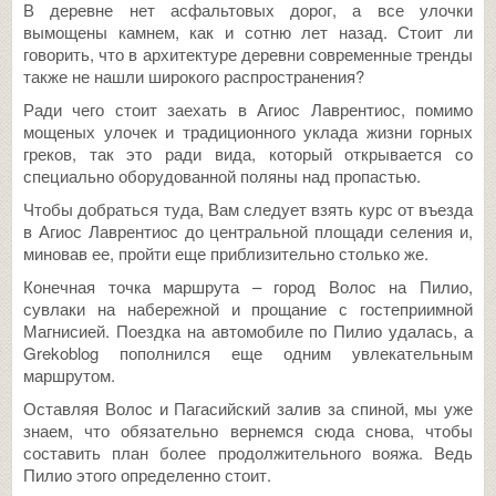
В деревне нет асфальтовых дорог, а все улочки
вымощены камнем, как и сотню лет назад. Стоит ли
говорить, что в архитектуре деревни современные тренды
также не нашли широкого распространения?
Ради чего стоит заехать в Агиос Лаврентиос, помимо
мощеных улочек и традиционного уклада жизни горных
греков, так это ради вида, который открывается со
специально оборудованной поляны над пропастью.
Чтобы добраться туда, Вам следует взять курс от въезда
в Агиос Лаврентиос до центральной площади селения и,
миновав ее, пройти еще приблизительно столько же.
Конечная точка маршрута – город Волос на Пилио,
сувлаки на набережной и прощание с гостеприимной
Магнисией. Поездка на автомобиле по Пилио удалась, а
Grekoblog пополнился еще одним увлекательным
маршрутом.
Оставляя Волос и Пагасийский залив за спиной, мы уже
знаем, что обязательно вернемся сюда снова, чтобы
составить план более продолжительного вояжа. Ведь
Пилио этого определенно стоит.