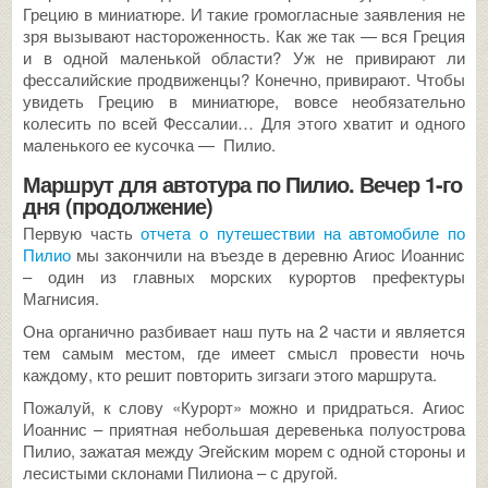
Грецию в миниатюре. И такие громогласные заявления не
зря вызывают настороженность. Как же так — вся Греция
и в одной маленькой области? Уж не привирают ли
фессалийские продвиженцы? Конечно, привирают. Чтобы
увидеть Грецию в миниатюре, вовсе необязательно
колесить по всей Фессалии… Для этого хватит и одного
маленького ее кусочка — Пилио.
Маршрут для автотура по Пилио. Вечер 1-го
дня (продолжение)
Первую часть
отчета о путешествии на автомобиле по
Пилио
мы закончили на въезде в деревню Агиос Иоаннис
– один из главных морских курортов префектуры
Магнисия.
Она органично разбивает наш путь на 2 части и является
тем самым местом, где имеет смысл провести ночь
каждому, кто решит повторить зигзаги этого маршрута.
Пожалуй, к слову «Курорт» можно и придраться. Агиос
Иоаннис – приятная небольшая деревенька полуострова
Пилио, зажатая между Эгейским морем с одной стороны и
лесистыми склонами Пилиона – с другой.