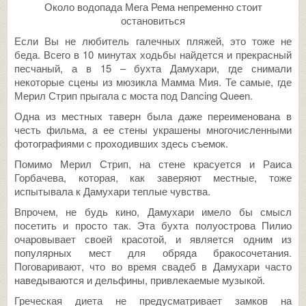
Около водопада Мега Рема непременно стоит
остановиться
Если Вы не любитель галечных пляжей, это тоже не
беда. Всего в 10 минутах ходьбы найдется и прекрасный
песчаный, а в 15 – бухта Дамухари, где снимали
некоторые сцены из мюзикла Мамма Мия. Те самые, где
Мерил Стрип прыгала с моста под Dancing Queen.
Одна из местных таверн была даже переименована в
честь фильма, а ее стены украшены многочисленными
фотографиями с проходивших здесь съемок.
Помимо Мерил Стрип, на стене красуется и Раиса
Горбачева, которая, как заверяют местные, тоже
испытывала к Дамухари теплые чувства.
Впрочем, не будь кино, Дамухари имело бы смысл
посетить и просто так. Эта бухта полуострова Пилио
очаровывает своей красотой, и является одним из
популярных мест для обряда бракосочетания.
Поговаривают, что во время свадеб в Дамухари часто
наведываются и дельфины, привлекаемые музыкой.
Греческая диета не предусматривает замков на