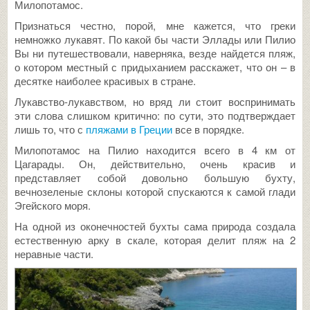
Милопотамос.
Признаться честно, порой, мне кажется, что греки
немножко лукавят. По какой бы части Эллады или Пилио
Вы ни путешествовали, наверняка, везде найдется пляж,
о котором местный с придыханием расскажет, что он – в
десятке наиболее красивых в стране.
Лукавство-лукавством, но вряд ли стоит воспринимать
эти слова слишком критично: по сути, это подтверждает
лишь то, что с
пляжами в Греции
все в порядке.
Милопотамос на Пилио находится всего в 4 км от
Цагарады. Он, действительно, очень красив и
представляет собой довольно большую бухту,
вечнозеленые склоны которой спускаются к самой глади
Эгейского моря.
На одной из оконечностей бухты сама природа создала
естественную арку в скале, которая делит пляж на 2
неравные части.