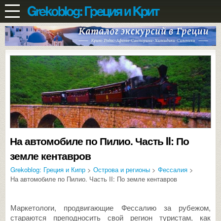
На автомобиле по Пилио. Часть II: По
земле кентавров
Grekoblog: Греция и Кипр
>
Острова и регионы
>
Фессалия
>
На автомобиле по Пилио. Часть II: По земле кентавров
Маркетологи, продвигающие Фессалию за рубежом,
стараются преподносить свой регион туристам, как