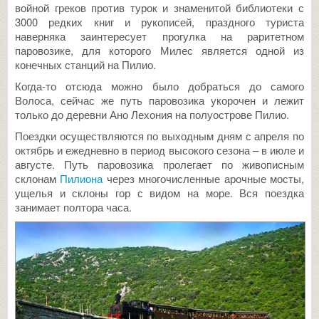
войной греков против турок и знаменитой библиотеки с
3000 редких книг и рукописей, праздного туриста
наверняка заинтересует прогулка на раритетном
паровозике, для которого Милес является одной из
конечных станций на Пилио.
Когда-то отсюда можно было добраться до самого
Волоса, сейчас же путь паровозика укорочен и лежит
только до деревни Ано Лехония на полуострове Пилио.
Поездки осуществляются по выходным дням с апреля по
октябрь и ежедневно в период высокого сезона – в июле и
августе. Путь паровозика пролегает по живописным
склонам
Пилиона
через многочисленные арочные мосты,
ущелья и склоны гор с видом на море. Вся поездка
занимает полтора часа.