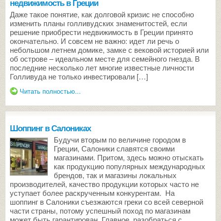
недвижимость в Греции
Даже такое понятие, как долговой кризис не способно
изменить планы голливудских знаменитостей, если
решение приобрести недвижимость в Греции принято
окончательно. И совсем не важно: идет ли речь о
небольшом летнем домике, замке с вековой историей или
об острове – идеальном месте для семейного гнезда. В
последние несколько лет многие известные личности
Голливуда не только инвестировали […]
Читать полностью...
Шоппинг в Салониках
Будучи вторым по величине городом в
Греции, Салоники славятся своими
магазинами. Притом, здесь можно отыскать
как продукцию популярных международных
брендов, так и магазины локальных
производителей, качество продукции которых часто не
уступает более раскрученным конкурентам. На
шоппинг в Салоники съезжаются греки со всей северной
части страны, потому успешный поход по магазинам
может быть гарантирован. Главное, разобраться с