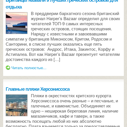
отдыха
В преддверии бархатного сезона британский
журнал Harper’s Bazaar определил для своих
читателей ТОП-9 самых интересных
греческих островов, стоящих посещения.
Наряду с известными и завоевавшими
симпатии у британцев Миконосом, Критом, Родосом и
Санторини, в списке лучших оказались еще пять
греческих островов: Андрос, Итака, Закинтос, Корфу и
Астипалеа. Вот как Harper’s Bazaar презентует читателям
достоинства каждого из […]
Читать полностью...
Главные пляжи Херсониссоса
Пляжи в окрестностях критского курорта
Херсониссоса очень разные – и песчаные, и
галечные, и каменистые. Объединяет их
одно – неширокая береговая линия, наличие
магазинчиков, кафе и таверн, а также
возможность посещать любой из них абсолютно
бесплатно. Плата взымается только за предоставляемые