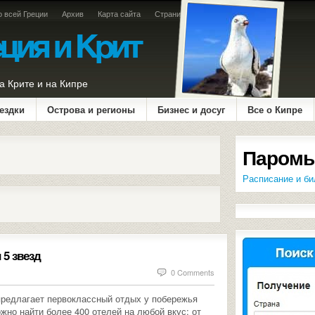
о всей Греции
Архив
Карта сайта
Страница оплаты
а Крите и на Кипре
ездки
Острова и регионы
Бизнес и досуг
Все о Кипре
Паромы
Расписание и би
 5 звезд
0 Comments
редлагает первоклассный отдых у побережья
жно найти более 400 отелей на любой вкус: от