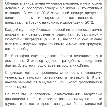
Обладательница имени — очаровательная, миниатюрная
девушка с обезоруживающей улыбкой и кокетливым
взглядом. В сезоне 2012 этой юной певице предстоит
великая честь и огромная ответственность —
представлять Грецию на конкурсе Евровидения 2012.
Каждый год в шоу-бизнесе по своей интенсивности можно
приравнять к семи обычным годам. Так что за спиной у
22-летней Элефтерии (в 2012 г.) накоплено уже немало
взлетов и падений, горького опыта и моментов триумфа,
интриг и побед.
Её биографии ещё предстоит обрасти легендами, ну а
достоверно Grekoblog удалось раздобыть следующие
факты: Элефтерия родилась и выросла на о.Кипр.
С детских лет она проявляла склонность к изящному:
увлекалась танцами, живописью и музыкой. В 9 лет
начала заниматься в музыкальной школе: фортепиано и
теория музыки.
Её таланты не остались незамеченными: Элефтерию
приглашали к себе в качестве вокалистки музыкальные
группы, и какое-то время она даже была солисткой