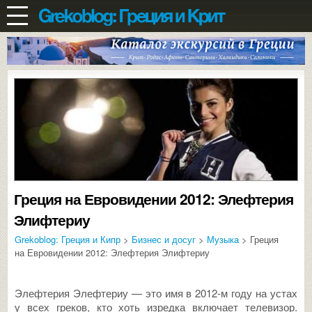
Греция на Евровидении 2012: Элефтерия
Элифтериу
Grekoblog: Греция и Кипр
>
Бизнес и досуг
>
Музыка
> Греция
на Евровидении 2012: Элефтерия Элифтериу
Элефтерия Элефтериу — это имя в 2012-м году на устах
у всех греков, кто хоть изредка включает телевизор.