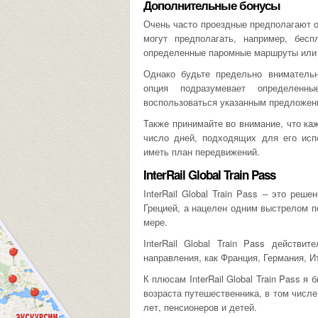
Дополнительные бонусы
Очень часто проездные предполагают о
могут предполагать, например, бес
определенные паромные маршруты или 
Однако будьте предельно вниматель
опция подразумевает определенн
воспользоваться указанным предложен
Также принимайте во внимание, что ка
число дней, подходящих для его исп
иметь план передвижений.
InterRail Global Train Pass
InterRail Global Train Pass – это реш
Грецией, а нацелен одним выстрелом п
мере.
InterRail Global Train Pass действи
направления, как Франция, Германия, И
К плюсам InterRail Global Train Pass я
возраста путешественника, в том числ
лет, пенсионеров и детей.