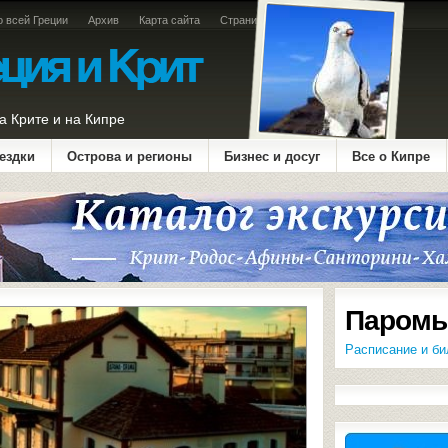
о всей Греции
Архив
Карта сайта
Страница оплаты
а Крите и на Кипре
ездки
Острова и регионы
Бизнес и досуг
Все о Кипре
Паромы
Расписание и би