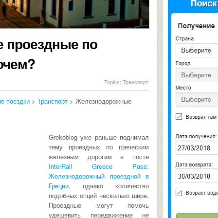
 проездные по
почем?
Topics:
Транспорт
е поездки
>
Транспорт
> Железнодорожные
Grekoblog уже раньше поднимал
тему проездных по греческим
железным дорогам в посте
InterRail Greece Pass:
Железнодорожный проездной в
Греции
, однако количество
подобных опций несколько шире.
Проездные могут помочь
удешевить передвижение не