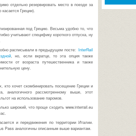
димо отдельно резервировать место в поезде за
 касается Греции).
изированная под Грецию. Весьма удобно то, что
гибко учитывают специфику короткого отпуска, ну
.
робно расписывали в предыдущем посте:
InterRail
здной
, но, если вкратце, то эта опция также
имости от возраста путешественника и также
лнительную цену.
х, кто хочет скомбинировать посещение Греции и
та, аналогичного рассмотренному выше, этот
льгот на использование паромов.
лько широкий, что проще сходить www.interrail.eu
Вас.
асается и передвижения по территории Италии.
Plus Pass аналогичны описанным выше вариантам.