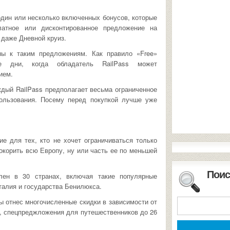
дин или несколько включенных бонусов, которые
платное или дисконтированное предложение на
даже Дневной круиз.
ны к таким предложениям. Как правило «Free»
ые дни, когда обладатель RailPass может
ием.
ждый RailPass предполагает весьма ограниченное
ользования. Посему перед покупкой лучше уже
ение для тех, кто не хочет ограничиваться только
окорить всю Европу, ну или часть ее по меньшей
Поис
телен в 30 странах, включая такие популярные
талия и государства Бенилюкса.
 бы отнес многочисленные скидки в зависимости от
е, спецпреджложения для путешественников до 26