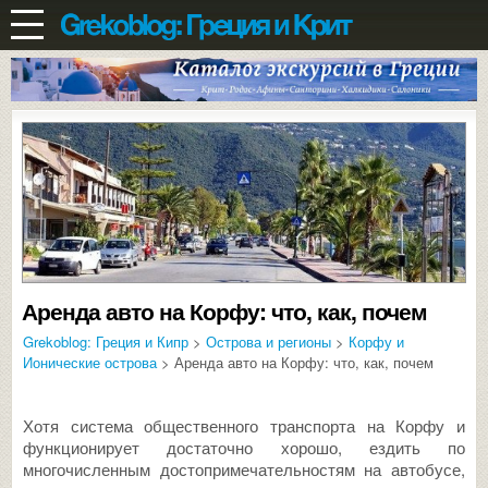
Аренда авто на Корфу: что, как, почем
Grekoblog: Греция и Кипр
>
Острова и регионы
>
Корфу и
Ионические острова
> Аренда авто на Корфу: что, как, почем
Хотя система общественного транспорта на Корфу и
функционирует достаточно хорошо, ездить по
многочисленным достопримечательностям на автобусе,