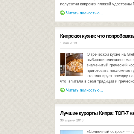
полусотни кипрских пляжей удостоены 
Читать полностью...
Кипрская кухня: что попробоват
1 мая 2013
О греческой кухне на Gre
выбирали оливковое масл
знаменитый греческий ко
приготовить несложные г
кто планирует поездку на
что впитала в себя традиции и греческо
Читать полностью...
Лучшие курорты Кипра: ТОП-7 на
30 апреля 2013
«Солнечный остров» — та