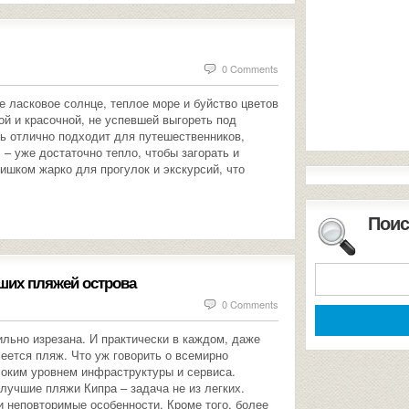
0 Comments
е ласковое солнце, теплое море и буйство цветов
ой и красочной, не успевшей выгореть под
ь отлично подходит для путешественников,
– уже достаточно тепло, чтобы загорать и
лишком жарко для прогулок и экскурсий, что
Поис
ших пляжей острова
0 Comments
ильно изрезана. И практически в каждом, даже
еется пляж. Что уж говорить о всемирно
соким уровнем инфраструктуры и сервиса.
лучшие пляжи Кипра – задача не из легких.
и неповторимые особенности. Кроме того, более