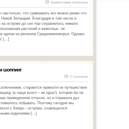
к
Комментарии
отключены
записи
 настолько, что сравнивать его можно разве что
Климат
 Новой Зеландии. Благодаря в том числе и
 на острове до сих пор сохранилось немало
и
оположения растений и животных, не
погода
в одном из регионов Средиземноморья. Однако
на
с […]
Кипре
по
месяцам
 и шоппинг
0 Comments
исключением, стараются привезти из путешествия
щицу (а чаще всего – не одну!), которая бы не
ошо проведенном отпуске, но и отражала дух
стливилось побывать. Поэтому сегодня мы
везти с Кипра – острова, славящегося
чными изделиями […]