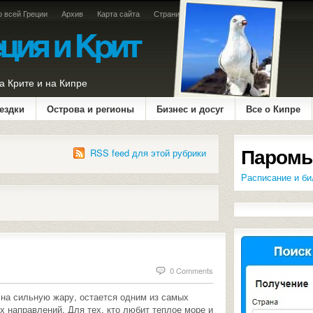
о всей Греции
Архив
Карта сайта
Страница оплаты
а Крите и на Кипре
ездки
Острова и регионы
Бизнес и досуг
Все о Кипре
Паромы
RSS feed для этой рубрики
Расписание и би
0 Comments
я на сильную жару, остается одним из самых
х направлений. Для тех, кто любит теплое море и