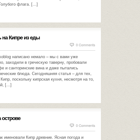
Голубого флага. […]
ь на Кипре из еды
0 Comments
koblog написано немало – мы с вами уже
о, заходили в греческую таверну, пробовали
фе и санторинские вина и даже пытались
реческие блюда. Сегодняшняя статья – для тех,
 Кипр, поскольку кипрская кухня, несмотря на то,
й, […]
 острове
0 Comments
к именовали Кипр древние. Ясная погода и