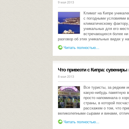
9 мая 2013
Климат на Кипре уникален
с погодными условиями в
климатическому фактору,
уникальных для его мест
встречающихся более ни 
разговор об этих уникальных видах у на
Читать полностью...
Что привезти с Кипра: сувениры
8 мая 2013
Все туристы, за редким 
какую-нибудь памятную ве
просто напоминала о хор
страны, в которой посча
расскажем о том, что при
великолепными сырами и винами, отли
Читать полностью...