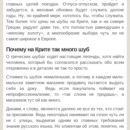
главных целей поездки. Отпуск-отпуском, пройдет и
забудется, а меховая обновка будет служить долгие
годы. Ну, по крайней мере, хотелось бы, чтобы служила.
Тем более что цены на шубы на Крите, как и на севере
Греции, радуют даже тех, кто полностью равнодушен к
«мягкому золоту», а многообразие выбора чуть ли не
самое широкое в Европе.
Почему на Крите так много шуб
О греческих шубах ходят настоящие легенды, хотя найти
человека, который бы согласился рассказать обо всем
откровенно и в деталях не так-то просто.
Стоимость шубок немаленькая, а потому в каждом мало-
мальски заметном магазине продавец пытается выдать
себя за доку. Ведь если покупатель поймает на
непрофессионализме, то «так слона не продашь», а
магазинов тут ой как много.
Доками, к слову, являются далеко не все из тех, кто стоит
за прилавком. Ведь некоторых нанимают на сезон чуть ли
не с улицы, выдвигая одним из главных требований
знание русского языка. Но клиентам об этом, понятно, не