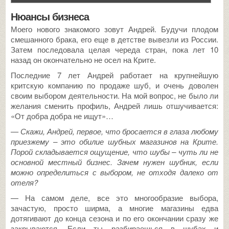
Нюансы бизнеса
Моего нового знакомого зовут Андрей. Будучи плодом
смешанного брака, его еще в детстве вывезли из России.
Затем последовала целая череда стран, пока лет 10
назад он окончательно не осел на Крите.
Последние 7 лет Андрей работает на крупнейшую
критскую компанию по продаже шуб, и очень доволен
своим выбором деятельности. На мой вопрос, не было ли
желания сменить профиль, Андрей лишь отшучивается:
«От добра добра не ищут»…
— Скажи, Андрей, первое, что бросается в глаза любому
приезжему – это обилие шубных магазинов на Крите.
Порой складывается ощущение, что шубы – чуть ли не
основной местный бизнес. Зачем нужен шубник, если
можно определиться с выбором, не отходя далеко от
отеля?
— На самом деле, все это многообразие выбора,
зачастую, просто ширма, а многие магазины едва
дотягивают до конца сезона и по его окончании сразу же
закрываются. Если ты разбираешься в шубах и