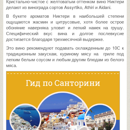
Кристально-чистое с желтоватым оттенком вино Никтери
делают из винограда сортов Assyrtiko, Athiri и Aidani.
В букете ароматов Никтери в наибольшей степени
ощущаются жасмин и цитрусовые, хотя более острое
обоняние наверняка уловит и легкий намек на грушу.
Специфический вкус вина и долгое послевкусие
достигается благодаря трехмесячной выдержке.
Это вино рекомендуют подавать охлажденным до 10С к
традиционным закускам, куриному мясу на гриле под
легким белым соусом и любым другим блюдам из белого
мяса.