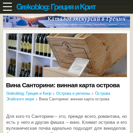
Вина Санторини: винная карта острова
Grekoblog: Греция и Кипр
>
Острова и регионы
>
Острова
Эгейского моря
> Вина Санторини: винная карта острова
Для кого-то Санторини – это, прежде всего, романтика, но
есть у него и другая фишка – вино. Климат острова и его
вулканическая почва идеально подходят для виноделов.