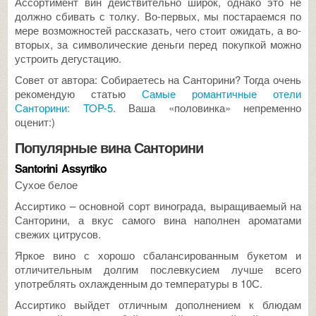
Ассортимент вин действительно широк, однако это не
должно сбивать с толку. Во-первых, мы постараемся по
мере возможностей рассказать, чего стоит ожидать, а во-
вторых, за символические деньги перед покупкой можно
устроить дегустацию.
Совет от автора: Собираетесь на Санторини? Тогда очень
рекомендую статью
Самые романтичные отели
Санторини: TOP-5
. Ваша «половинка» непременно
оценит:)
Популярные вина Санторини
Santorini Assyrtiko
Сухое белое
Ассиртико – основной сорт винограда, выращиваемый на
Санторини, а вкус самого вина наполнен ароматами
свежих цитрусов.
Яркое вино с хорошо сбалансированным букетом и
отличительным долгим послевкусием лучше всего
употреблять охлажденным до температуры в 10С.
Ассиртико выйдет отличным дополнением к блюдам