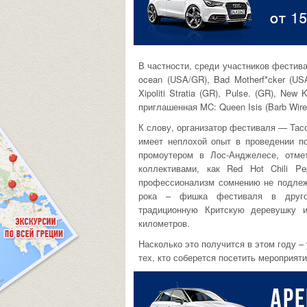
В частности, среди участников фестива
ocean (USA/GR), Bad Motherf*cker (US
Xipoliti Stratia (GR), Pulse. (GR), Ne
приглашенная MC: Queen Isis (Barb Wire
К слову, организатор фестиваля — Тас
имеет неплохой опыт в проведении п
промоутером в Лос-Анджелесе, отме
коллективами, как Red Hot Chili P
профессионализм сомнению не подлеж
рока – фишка фестиваля в друг
традиционную Критскую деревушку 
километров.
Насколько это получится в этом году –
тех, кто соберется посетить мероприяти