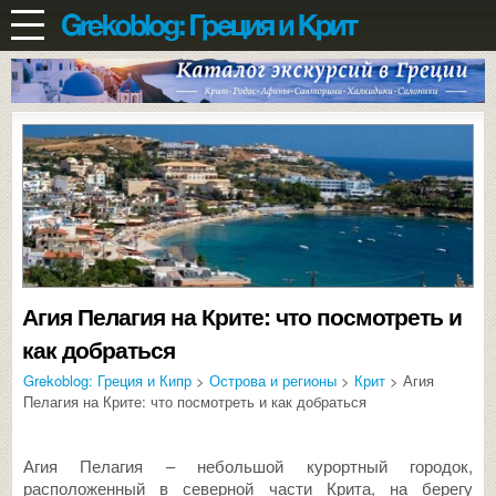
Агия Пелагия на Крите: что посмотреть и
как добраться
Grekoblog: Греция и Кипр
>
Острова и регионы
>
Крит
> Агия
Пелагия на Крите: что посмотреть и как добраться
Агия Пелагия – небольшой курортный городок,
расположенный в северной части Крита, на берегу