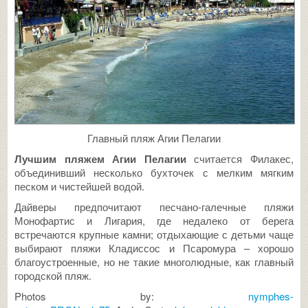
Главный пляж Агии Пелагии
Лучшим пляжем Агии Пелагии
считается Филакес,
объединивший несколько бухточек с мелким мягким
песком и чистейшей водой.
Дайверы предпочитают песчано-галечные пляжи
Монофартис и Лигария, где недалеко от берега
встречаются крупные камни; отдыхающие с детьми чаще
выбирают пляжи Кладиссос и Псаромура – хорошо
благоустроенные, но не такие многолюдные, как главный
городской пляж.
Photos by:
nymphes-