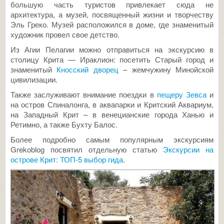
большую часть туристов привлекает сюда не
архитектура, а музей, посвященный жизни и творчеству
Эль Греко. Музей расположился в доме, где знаменитый
художник провел свое детство.
Из Агии Пелагии можно отправиться на экскурсию в
столицу Крита — Ираклион: посетить Старый город и
знаменитый
Кносский дворец
– жемчужину Минойской
цивилизации.
Также заслуживают внимание поездки в
пещеру Зевса
и
на остров Спиналонга, в аквапарки и Критский Аквариум,
на Западный Крит – в венецианские города Ханью и
Ретимно, а также Бухту Балос.
Более подробно самым популярным экскурсиям
Grekoblog посвятил отдельную статью
Экскурсии на
острове Крит: ТОП-5 выбор гида
.