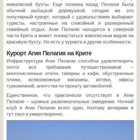
живописной бухты. Еще полвека назад Пелагия была
обычной рыбацкой деревушкой, сегодня же это
популярный курорт, который с удовольствием выбирают
туристы, настроенные на спокойный и размеренный
семейный отдых. Агия Пелагия находится в северной
части Крита и может похвастаться живописным видом на
красивую бухту. Но есть у курорта и другие особенности.
Курорт Агия Пелагия на Крите
Инфраструктура Агии Пелагии способна удовлетворить
почти все требования путешественников –
многочисленные отели, таверны и кафе, обустроенные
пляжи, всевозможные магазины, аптеки, офисы
туркомпаний, агентства по прокату автомобилей.
Единственное, что практически отсутствует в Агие
Пелагие – шумные развлекательные заведения. Ночной
клуб в Агии Пелагии всего один, поэтому вечерами в
тут тихо и умиротворенно.