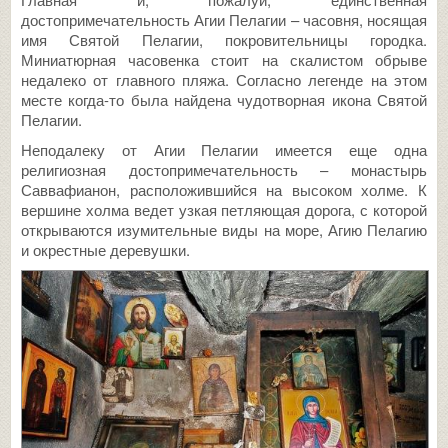
достопримечательность Агии Пелагии – часовня, носящая
имя Святой Пелагии, покровительницы городка.
Миниатюрная часовенка стоит на скалистом обрыве
недалеко от главного пляжа. Согласно легенде на этом
месте когда-то была найдена чудотворная икона Святой
Пелагии.
Неподалеку от Агии Пелагии имеется еще одна
религиозная достопримечательность – монастырь
Саввафианон, расположившийся на высоком холме. К
вершине холма ведет узкая петляющая дорога, с которой
открываются изумительные виды на море, Агию Пелагию
и окрестные деревушки.