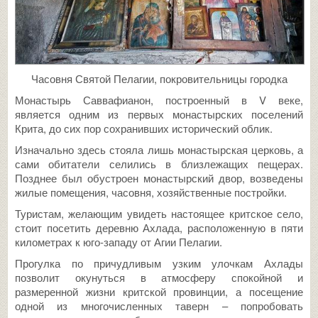
Часовня Святой Пелагии, покровительницы городка
Монастырь Саввафианон, построенный в V веке,
является одним из первых монастырских поселений
Крита, до сих пор сохранивших исторический облик.
Изначально здесь стояла лишь монастырская церковь, а
сами обитатели селились в близлежащих пещерах.
Позднее был обустроен монастырский двор, возведены
жилые помещения, часовня, хозяйственные постройки.
Туристам, желающим увидеть настоящее критское село,
стоит посетить деревню Ахлада, расположенную в пяти
километрах к юго-западу от Агии Пелагии.
Прогулка по причудливым узким улочкам Ахлады
позволит окунуться в атмосферу спокойной и
размеренной жизни критской провинции, а посещение
одной из многочисленных таверн – попробовать