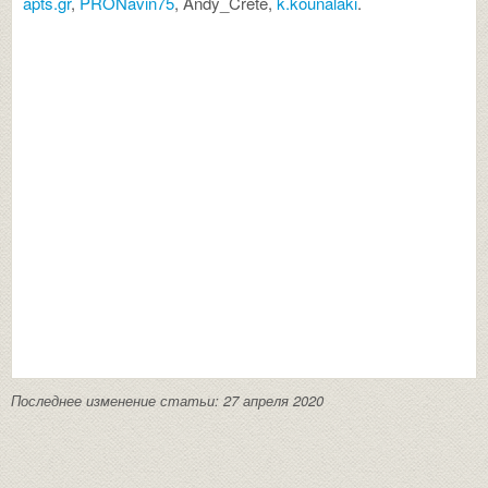
apts.gr
,
PRONavin75
, Andy_Crete,
k.kounalaki
.
Последнее изменение статьи: 27 апреля 2020