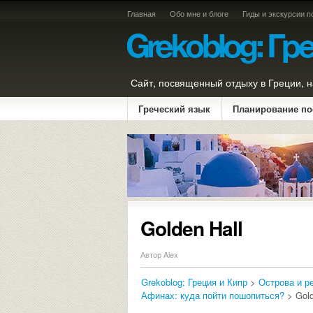
Главная
Обо мне и блоге
Гиды и экскурсии п
Сайт, посвященный отдыху в Греции, н
Греческий язык
Планирование по
Golden Hall
Автор Alex
Grekoblog: Греция и Кипр
>
Острова и р
Афинах: куда пойти пошопиться?
> Gold