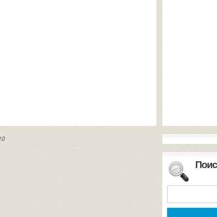
10
Поис