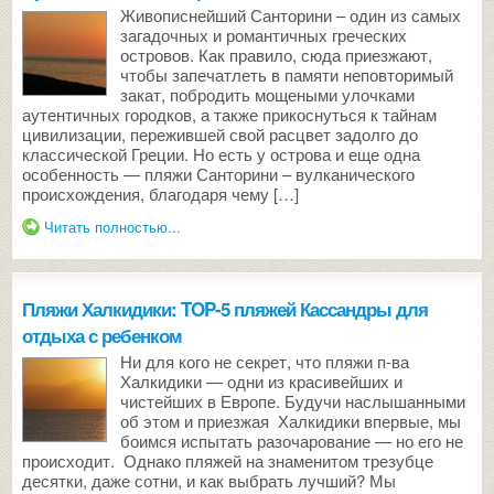
Живописнейший Санторини – один из самых
загадочных и романтичных греческих
островов. Как правило, сюда приезжают,
чтобы запечатлеть в памяти неповторимый
закат, побродить мощеными улочками
аутентичных городков, а также прикоснуться к тайнам
цивилизации, пережившей свой расцвет задолго до
классической Греции. Но есть у острова и еще одна
особенность — пляжи Санторини – вулканического
происхождения, благодаря чему […]
Читать полностью...
Пляжи Халкидики: TOP-5 пляжей Кассандры для
отдыха с ребенком
Ни для кого не секрет, что пляжи п-ва
Халкидики — одни из красивейших и
чистейших в Европе. Будучи наслышанными
об этом и приезжая Халкидики впервые, мы
боимся испытать разочарование — но его не
происходит. Однако пляжей на знаменитом трезубце
десятки, даже сотни, и как выбрать лучший? Мы