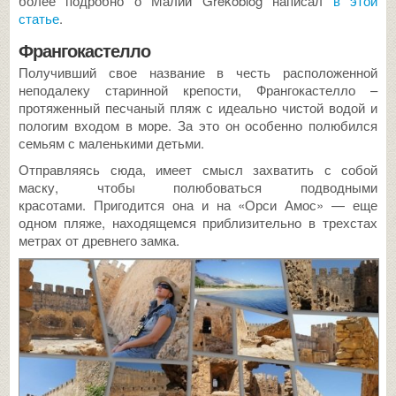
более подробно о Малии Grekoblog написал
в этой
статье
.
Франгокастелло
Получивший свое название в честь расположенной
неподалеку старинной крепости, Франгокастелло –
протяженный песчаный пляж с идеально чистой водой и
пологим входом в море. За это он особенно полюбился
семьям с маленькими детьми.
Отправляясь сюда, имеет смысл захватить с собой
маску, чтобы полюбоваться подводными
красотами. Пригодится она и на «Орси Амос» — еще
одном пляже, находящемся приблизительно в трехстах
метрах от древнего замка.