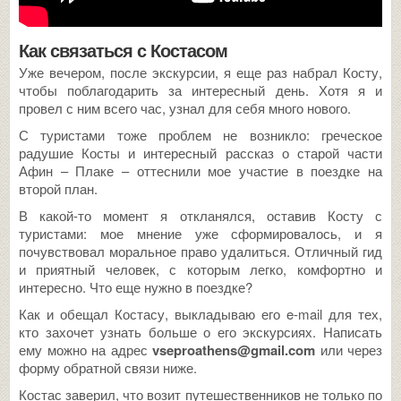
Как связаться с Костасом
Уже вечером, после экскурсии, я еще раз набрал Косту,
чтобы поблагодарить за интересный день. Хотя я и
провел с ним всего час, узнал для себя много нового.
С туристами тоже проблем не возникло: греческое
радушие Косты и интересный рассказ о старой части
Афин – Плаке – оттеснили мое участие в поездке на
второй план.
В какой-то момент я откланялся, оставив Косту с
туристами: мое мнение уже сформировалось, и я
почувствовал моральное право удалиться. Отличный гид
и приятный человек, с которым легко, комфортно и
интересно. Что еще нужно в поездке?
Как и обещал Костасу, выкладываю его e-mail для тех,
кто захочет узнать больше о его экскурсиях. Написать
ему можно на адрес
vseproathens@gmail.com
или через
форму обратной связи ниже.
Костас заверил, что возит путешественников не только по