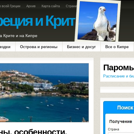
о всей Греции
Архив
Карта сайта
Страница оплаты
реция и Крит
а Крите и на Кипре
ездки
Острова и регионы
Бизнес и досуг
Все о Кипре
Паромы
Расписание и би
ены, особенности,