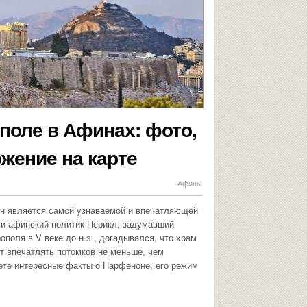
поле в Афинах: фото,
жение на карте
Афины
он является самой узнаваемой и впечатляющей
и афинский политик Перикл, задумавший
поля в V веке до н.э., догадывался, что храм
т впечатлять потомков не меньше, чем
аете интересные факты о Парфеноне, его режим