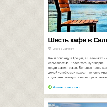
Шесть кафе в Сал
Leave a Comment
Как и повсюду в Греции, в Салониках к
серьезностью. Более того, кулинария –
среди самих греков. Большая часть аф
долей «снобизма» находят течение жи
когда речь заходит о ночных развлечен
Читать полностью...