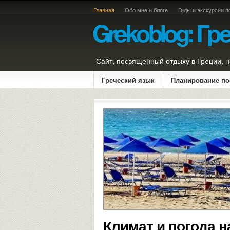
Главная
Обо мне и блоге
Гиды и экскурсии п
Сайт, посвященный отдыху в Греции, н
Греческий язык
Планирование по
Климат и погода н