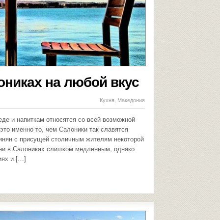
ониках на любой вкус
Кухня
,
Македония
 еде и напиткам относятся со всей возможной
 это именно то, чем Салоники так славятся
инян с присущей столичным жителям некоторой
зни в Салониках слишком медленным, однако
иях и […]