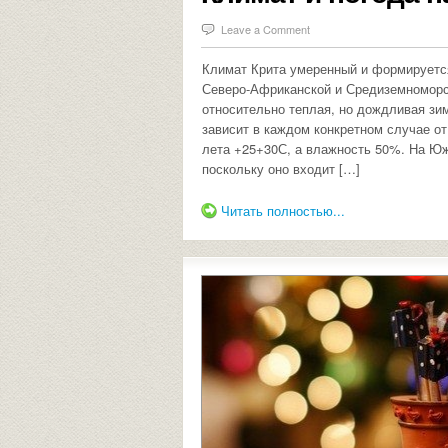
Leave a Comment
Климат Крита умеренный и формируется
Северо-Африканской и Средиземноморск
относительно теплая, но дождливая зи
зависит в каждом конкретном случае о
лета +25+30С, а влажность 50%. На Юж
поскольку оно входит […]
Читать полностью...