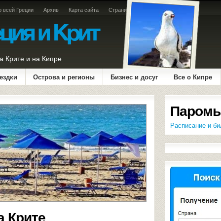
о всей Греции
Архив
Карта сайта
Страница оплаты
а Крите и на Кипре
ездки
Острова и регионы
Бизнес и досуг
Все о Кипре
Паромы
Расписание и би
а Крите