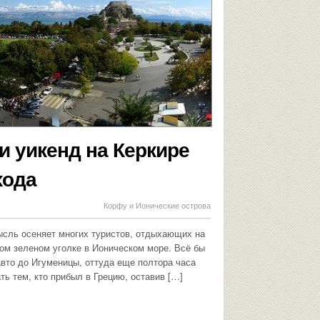
и уикенд на Керкире
хода
Корфу и Ионические острова
мысль осеняет многих туристов, отдыхающих на
ом зеленом уголке в Ионическом море. Всё бы
авто до Игуменицы, оттуда еще полтора часа
ть тем, кто прибыл в Грецию, оставив […]