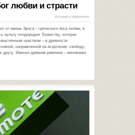
бог любви и страсти
История и Мифология
т от имени Эроса – греческого бога любви, в
сь культу плодородия. Божеству, которое
смысленным чувством – в древности
ховной, направленной на исцеление, свободу,
 к другу. Именно древние римляне – виновники