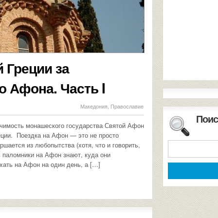
 Греции за
 Афона. Часть I
Македония
,
Православие
Поис
ачимость монашеского государства Святой Афон
еции. Поездка на Афон — это не просто
ршается из любопытства (хотя, что и говорить,
в паломники на Афон знают, куда они
хать на Афон на один день, а […]