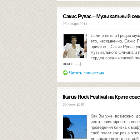
Сакис Рувас – Музыкальный сек
25 января 2011
Если и есть в Греции муж
это, несомненно, Сакис Р
причине – Сакис Рувас уж
музыкального Олимпа и п
сердец среди женской по
нем в […]
Читать полностью...
Ikarus Rock Festival на Крите сов
30 июля 2010
Как Вы уже, возможно, д
честь популярного в свое
проведения близка к миф
свой полет как раз в этих
до самого яркого рок-соб