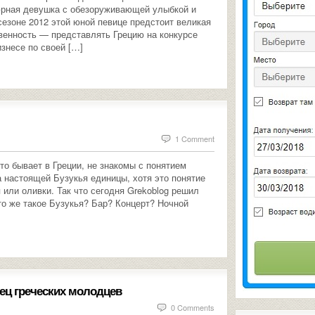
юрная девушка с обезоруживающей улыбкой и
сезоне 2012 этой юной певице предстоит великая
твенность — представлять Грецию на конкурсе
знесе по своей […]
1 Comment
то бывает в Греции, не знакомы с понятием
на настоящей Бузукья единицы, хотя это понятие
 или оливки. Так что сегодня Grekoblog решил
то же такое Бузукья? Бар? Концерт? Ночной
нец греческих молодцев
0 Comments