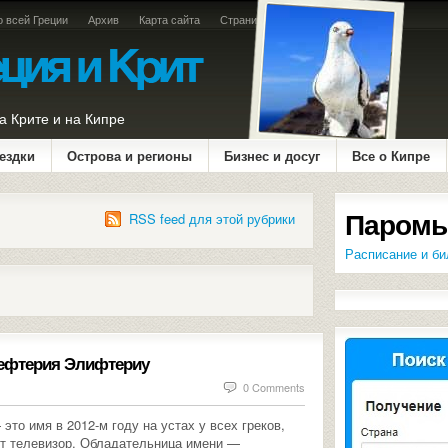
о всей Греции
Архив
Карта сайта
Страница оплаты
а Крите и на Кипре
ездки
Острова и регионы
Бизнес и досуг
Все о Кипре
Паромы
RSS feed для этой рубрики
Расписание и би
лефтерия Элифтериу
0 Comments
то имя в 2012-м году на устах у всех греков,
ет телевизор. Обладательница имени —