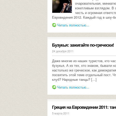
очаровательная, миниат
кокетливым взглядом. В 
честь и огромная ответс
Евровидения 2012. Каждый год в шоу-би
Читать полностью...
Бузукья: зажигайте по-гречески!
24 декабря 2011
Даже многие из наших туристов, кто час
бузукья. А из тех, кто знаком, бывали 
настолько же греческое, как демократия
посвятить этой теме отдельный пост. Ч
клуб? Народные танцы? […]
Читать полностью...
Греция на Евровидении 2011: та
5 марта 2011