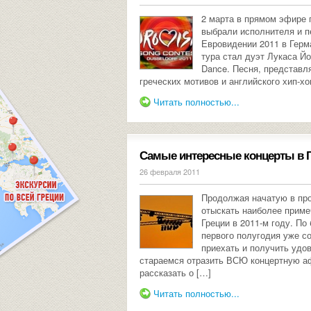
2 марта в прямом эфире 
выбрали исполнителя и п
Евровидении 2011 в Герм
тура стал дуэт Лукаса Й
Dance. Песня, представл
греческих мотивов и английского хип-хо
Читать полностью...
Самые интересные концерты в Г
26 февраля 2011
Продолжая начатую в про
отыскать наиболее приме
Греции в 2011-м году. П
первого полугодия уже со
приехать и получить удо
стараемся отразить ВСЮ концертную аф
рассказать о […]
Читать полностью...