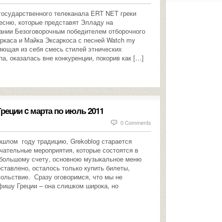
государственного телеканала ERT NET греки
есню, которые представят Элладу на
ании Безоговорочным победителем отборочного
оркаса и Майка Эксаркоса с песней Watch my
яющая из себя смесь стилей этнических
па, оказалась вне конкуренции, покорив как […]
реции c марта по июль 2011
0 Comments
шлом году традицию, Grekoblog старается
чательные мероприятия, которые состоятся в
о большому счету, основною музыкальное меню
ставлено, осталось только купить билеты,
вольствие. Сразу оговоримся, что мы не
ишу Греции – она слишком широка, но