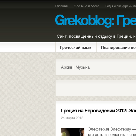
Главная
Обо мне и блоге
Гиды и экскурсии п
Сайт, посвященный отдыху в Греции, н
Греческий язык
Планирование по
Архив | Музыка
Греция на Евровидении 2012: Э
24 марта 2012
Элефтерия Элефтериу — э
кто хоть изредка включа