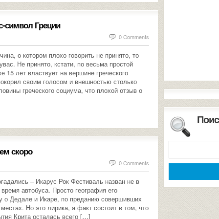
с-символ Греции
0 Comments
чина, о котором плохо говорить не принято, то
увас. Не принято, кстати, по весьма простой
е 15 лет властвует на вершине греческого
окорил своим голосом и внешностью столько
ловины греческого социума, что плохой отзыв о
Поис
сем скоро
0 Comments
огадались – Икарус Рок Фестиваль назван не в
 время автобуса. Просто география его
у о Дедале и Икаре, по преданию совершивших
 местах. Но это лирика, а факт состоит в том, что
ытия Крита осталась всего […]