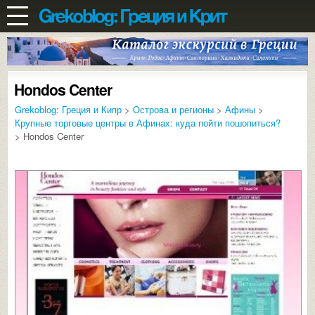
Hondos Center
Grekoblog: Греция и Кипр
>
Острова и регионы
>
Афины
>
Крупные торговые центры в Афинах: куда пойти пошопиться?
> Hondos Center