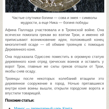
Частые спутники богини — сова и змея – символы
мудрости, а еще Ника — богиня победы
Афина Паллада участвовала и в Троянской войне. Она
всячески помогала грекам во взятии Трои, и именно ей
приписывают возникновение идеи, положившей конец
многолетней осаде — об обмане троянцев с помощью
Деревянного коня.
Она подсказала Одиссею поместить в огромную статую
деревянного коня отряд греческих воинов и оставить у
ворот Трои, главные же силы греков отошли от Трои,
якобы сняв осаду.
Троянцы после некоторых колебаний втащили это
деревянное сооружение в город. Ночью прятавшиеся
внутри коня воины вышли, открыли городские ворота и
впустили товарищей.
Похожие статьи:
Минос — легендарный царь Крита