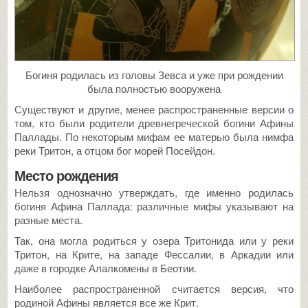
Богиня родилась из головы Зевса и уже при рождении
была полностью вооружена
Существуют и другие, менее распространенные версии о
том, кто были родители древнегреческой богини Афины
Паллады. По некоторым мифам ее матерью была нимфа
реки Тритон, а отцом бог морей Посейдон.
Место рождения
Нельзя однозначно утверждать, где именно родилась
богиня Афина Паллада: различные мифы указывают на
разные места.
Так, она могла родиться у озера Тритонида или у реки
Тритон, на Крите, на западе Фессалии, в Аркадии или
даже в городке Алалкомены в Беотии.
Наиболее распространенной считается версия, что
родиной Афины является все же Крит.