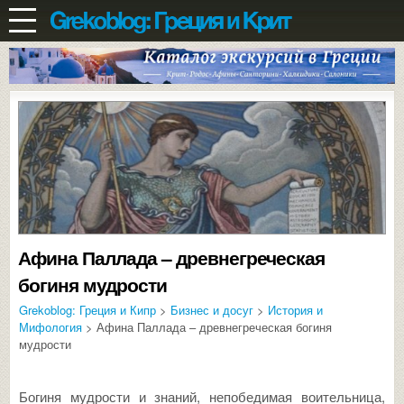
Афина Паллада – древнегреческая
богиня мудрости
Grekoblog: Греция и Кипр
>
Бизнес и досуг
>
История и
Мифология
> Афина Паллада – древнегреческая богиня
мудрости
Богиня мудрости и знаний, непобедимая воительница,