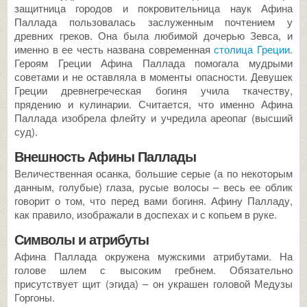
защитница городов и покровительница наук Афина
Паллада пользовалась заслуженным почтением у
древних греков. Она была любимой дочерью Зевса, и
именно в ее честь названа современная
столица Греции
.
Героям Греции Афина Паллада помогала мудрыми
советами и не оставляла в моменты опасности. Девушек
Греции древнегреческая богиня учила ткачеству,
прядению и кулинарии. Считается, что именно Афина
Паллада изобрела флейту и учредила ареопаг (высший
суд).
Внешность Афины Паллады
Величественная осанка, большие серые (а по некоторым
данным, голубые) глаза, русые волосы – весь ее облик
говорит о том, что перед вами богиня. Афину Палладу,
как правило, изображали в доспехах и с копьем в руке.
Символы и атрибуты
Афина Паллада окружена мужскими атрибутами. На
голове шлем с высоким гребнем. Обязательно
присутствует щит (эгида) – он украшен головой Медузы
Горгоны.