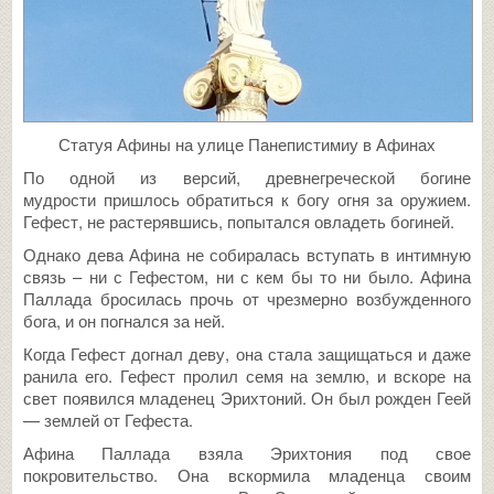
Статуя Афины на улице Панепистимиу в Афинах
По одной из версий, древнегреческой богине
мудрости пришлось обратиться к богу огня за оружием.
Гефест, не растерявшись, попытался овладеть богиней.
Однако дева Афина не собиралась вступать в интимную
связь – ни с Гефестом, ни с кем бы то ни было. Афина
Паллада бросилась прочь от чрезмерно возбужденного
бога, и он погнался за ней.
Когда Гефест догнал деву, она стала защищаться и даже
ранила его. Гефест пролил семя на землю, и вскоре на
свет появился младенец Эрихтоний. Он был рожден Геей
— землей от Гефеста.
Афина Паллада взяла Эрихтония под свое
покровительство. Она вскормила младенца своим