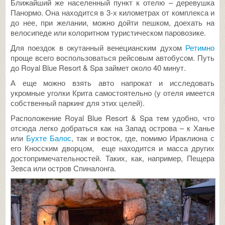
Ближайший же населенный пункт к отелю – деревушка
Панормо. Она находится в 3-х километрах от комплекса и
до нее, при желании, можно дойти пешком, доехать на
велосипеде или колоритном туристическом паровозике.
Для поездок в окутанный венецианским духом
Ретимно
проще всего воспользоваться рейсовым автобусом. Путь
до Royal Blue Resort & Spa займет около 40 минут.
А еще можно взять авто напрокат и исследовать
укромные уголки Крита самостоятельно (у отеля имеется
собственный паркинг для этих целей).
Расположение Royal Blue Resort & Spa тем удобно, что
отсюда легко добраться как на Запад острова – к Ханье
или
Бухте Балос
, так и восток, где, помимо Ираклиона с
его Кносским дворцом, еще находится и масса других
достопримечательностей. Таких, как, например, Пещера
Зевса или остров Спиналонга.