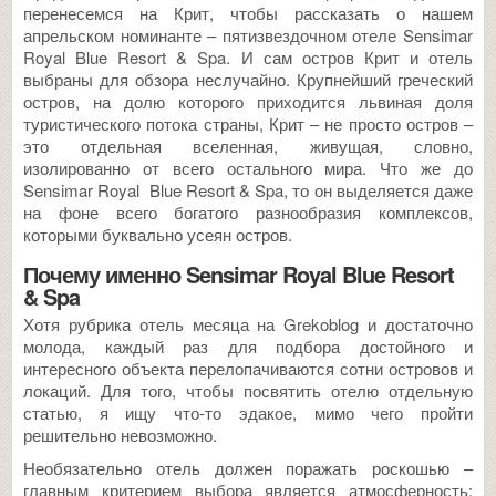
перенесемся на Крит, чтобы рассказать о нашем
апрельском номинанте – пятизвездочном отеле Sensimar
Royal Blue Resort & Spa. И сам остров Крит и отель
выбраны для обзора неслучайно. Крупнейший греческий
остров, на долю которого приходится львиная доля
туристического потока страны, Крит – не просто остров –
это отдельная вселенная, живущая, словно,
изолированно от всего остального мира. Что же до
Sensimar Royal Blue Resort & Spa, то он выделяется даже
на фоне всего богатого разнообразия комплексов,
которыми буквально усеян остров.
Почему именно Sensimar Royal Blue Resort
& Spa
Хотя рубрика отель месяца на Grekoblog и достаточно
молода, каждый раз для подбора достойного и
интересного объекта перелопачиваются сотни островов и
локаций. Для того, чтобы посвятить отелю отдельную
статью, я ищу что-то эдакое, мимо чего пройти
решительно невозможно.
Необязательно отель должен поражать роскошью –
главным критерием выбора является атмосферность: