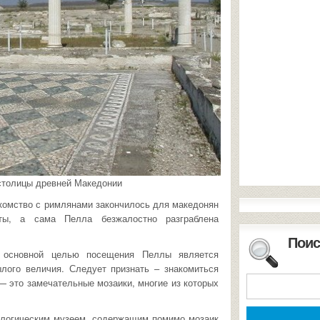
толицы древней Македонии
накомство с римлянами закончилось для македонян
ы, а сама Пелла безжалостно разграблена
Поис
 основной целью посещения Пеллы является
ылого величия. Следует признать – знакомиться
 — это замечательные мозаики, многие из которых
ологическим музеем, содержащим помимо мозаик