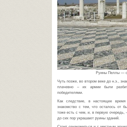
Руины Пеллы — с
Чуть позже, во втором веке до н.э., з
плачевно – их армии были разбит
победителями.
Как следствие, в настоящее время
знакомство с тем, что осталось от б
тоже есть с чем, и, в первую очередь,
до сих пор украшают руины зданий.
Стоит ознакомиться и с местным архе