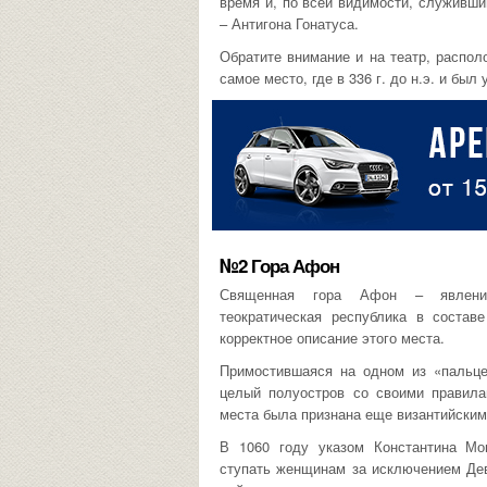
время и, по всей видимости, служивши
– Антигона Гонатуса.
Обратите внимание и на театр, распол
самое место, где в 336 г. до н.э. и был 
№2 Гора Афон
Священная гора Афон – явление
теократическая республика в составе
корректное описание этого места.
Примостившаяся на одном из «пальце
целый полуостров со своими правила
места была признана еще византийским
В 1060 году указом Константина Мо
ступать женщинам за исключением Дев