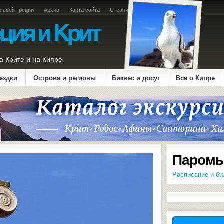
о всей Греции
Архив
Карта сайта
Страница оплаты
а Крите и на Кипре
ездки
Острова и регионы
Бизнес и досуг
Все о Кипре
Паромы
Расписание и би