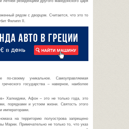
й летней резиденцией другого македонского царя
оженный рядом с дворцом. Считается, что это то
убит Филипп II.
 по-своему уникальное. Самоуправляемая
 греческого государства – наверное, наиболее
в» Халкидики, Афон – это не только года, это
ми, порядками и устоем жизни. Святость этого
и императорами.
номаха на территорию полуострова запрещено
ы Марии. Примечательно не только то, что указ