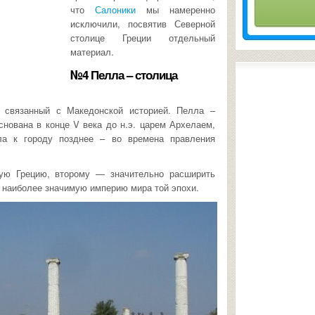
что
Салоники
мы намеренно
исключили, посвятив Северной
столице Греции отдельный
материал.
№4 Пелла – столица
, связанный с Македонской историей. Пелла –
нована в конце V века до н.э. царем Архелаем,
ла к городу позднее – во времена правления
ную Грецию, второму — значительно расширить
в наиболее значимую империю мира той эпохи.