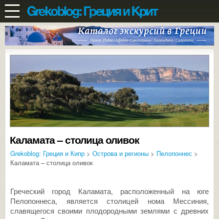
Каламата – столица оливок
Grekoblog: Греция и Кипр
>
Острова и регионы
>
Пелопоннес
>
Каламата – столица оливок
Греческий город Каламата, расположенный на юге
Пелопоннеса, является столицей нома Мессиния,
славящегося своими плодородными землями с древних