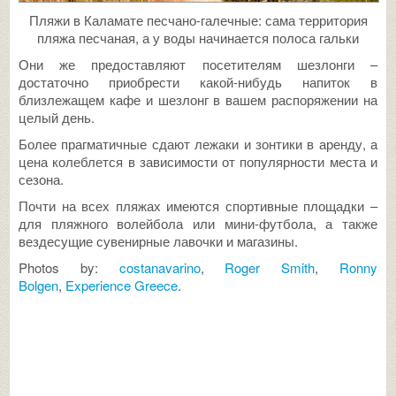
Пляжи в Каламате песчано-галечные: сама территория
пляжа песчаная, а у воды начинается полоса гальки
Они же предоставляют посетителям шезлонги –
достаточно приобрести какой-нибудь напиток в
близлежащем кафе и шезлонг в вашем распоряжении на
целый день.
Более прагматичные сдают лежаки и зонтики в аренду, а
цена колеблется в зависимости от популярности места и
сезона.
Почти на всех пляжах имеются спортивные площадки –
для пляжного волейбола или мини-футбола, а также
вездесущие сувенирные лавочки и магазины.
Photos by:
costanavarino
,
Roger Smith
,
Ronny
Bolgen
,
Experience Greece
.