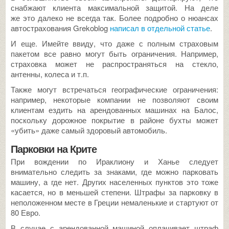
снабжают клиента максимальной защитой. На деле
же это далеко не всегда так. Более подробно о нюансах
автострахования Grekoblog
написал в отдельной статье
.
И еще. Имейте ввиду, что даже с полным страховым
пакетом все равно могут быть ограничения. Например,
страховка может не распространяться на стекло,
антенны, колеса и т.п.
Также могут встречаться географические ограничения:
например, некоторые компании не позволяют своим
клиентам ездить на арендованных машинах на Балос,
поскольку дорожное покрытие в районе бухты может
«убить» даже самый здоровый автомобиль.
Парковки на Крите
При вождении по Ираклиону и Ханье следует
внимательно следить за знаками, где можно парковать
машину, а где нет. Других населенных пунктов это тоже
касается, но в меньшей степени. Штрафы за парковку в
неположенном месте в Греции немаленькие и стартуют от
80 Евро.
В случае с арендованной машиной оплачивает штраф