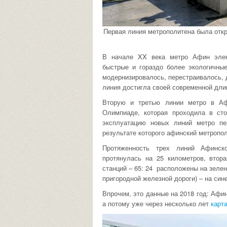
Первая линия метрополитена была откры
В начале XX века метро Афин элек
быстрые и гораздо более экологичны
модернизировалось, перестраивалось, 
линия достигла своей современной дли
Вторую и третью линии метро в Аф
Олимпиаде, которая проходила в ст
эксплуатацию новых линий метро пе
результате которого афинский метропо
Протяженность трех линий Афинск
протянулась на 25 километров, втор
станций – 65: 24 расположены на зелено
пригородной железной дороги) – на си
Впрочем, это данные на 2018 год: Афи
а потому уже через несколько лет
карт