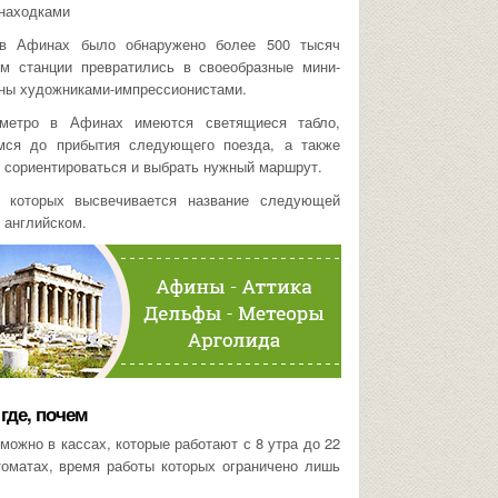
находками
 в Афинах было обнаружено более 500 тысяч
ым станции превратились в своеобразные мини-
аны художниками-импрессионистами.
метро в Афинах имеются светящиеся табло,
мся до прибытия следующего поезда, а также
о сориентироваться и выбрать нужный маршрут.
а которых высвечивается название следующей
и английском.
где, почем
можно в кассах, которые работают с 8 утра до 22
томатах, время работы которых ограничено лишь