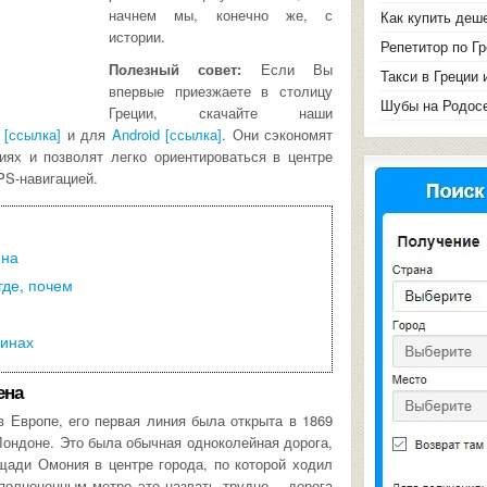
начнем мы, конечно же, с
Как купить деш
истории.
Репетитор по Г
Полезный совет:
Если Вы
Такси в Греции 
впервые приезжаете в столицу
Шубы на Родосе
Греции, скачайте наши
 [ссылка]
и для
Android [ссылка]
. Они сэкономят
иях и позволят легко ориентироваться в центре
PS-навигацией.
ена
где, почем
финах
ена
 Европе, его первая линия была открыта в 1869
 Лондоне. Это была обычная одноколейная дорога,
щади Омония в центре города, по которой ходил
полноценным метро это назвать трудно – дорога