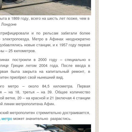
та в 1869 году, всего на шесть лет позже, чем в
Лондоне
трифицировали и по рельсам забегали более
е электропоезда. Метро в Афинах неоднократно
добавлялись новые станции, и к 1957 году первая
ны – 25 километров.
инах построили в 2000 году – специально к
олице Греции летом 2004 года. После ввода в
рвая была закрыта на капитальный ремонт, в
литен приобрел свой нынешний вид.
ого метро – около 84,5 километра. Первая
ая – на 18, третья – на 39. Общее количество
й ветке, 20 – на красной и 21 (включая 4 станции
ней линии метрополитена Афин.
нский метрополитен стремительно достраивается,
а метро
может значительно разрастись.