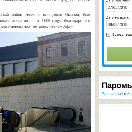
ивший район Тисио с площадью Омония, был
после открытия — в 1889 году, благодаря его
стала именоваться метрополитеном Афин.
Паромы
Расписание и би