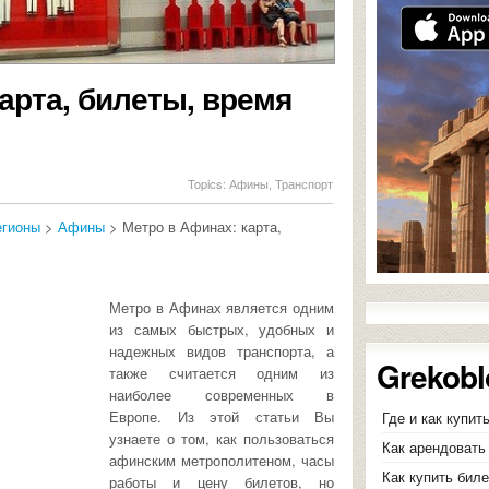
арта, билеты, время
Topics:
Афины
,
Транспорт
егионы
>
Афины
> Метро в Афинах: карта,
Метро в Афинах является одним
из самых быстрых, удобных и
надежных видов транспорта, а
Grekobl
также считается одним из
наиболее современных в
Европе. Из этой статьи Вы
Где и как купит
узнаете о том, как пользоваться
Как арендовать 
афинским метрополитеном, часы
Как купить бил
работы и цену билетов, но