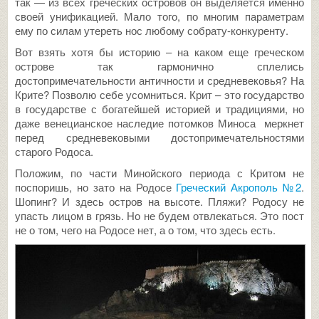
так — из всех греческих островов он выделяется именно
своей унификацией. Мало того, по многим параметрам
ему по силам утереть нос любому собрату-конкуренту.
Вот взять хотя бы историю – на каком еще греческом
острове так гармонично сплелись
достопримечательности античности и средневековья? На
Крите? Позволю себе усомниться. Крит – это государство
в государстве с богатейшей историей и традициями, но
даже венецианское наследие потомков Миноса меркнет
перед средневековыми достопримечательностями
старого Родоса.
Положим, по части Минойского периода с Критом не
поспоришь, но зато на Родосе
Греческий Акрополь №2
.
Шопинг? И здесь остров на высоте. Пляжи? Родосу не
упасть лицом в грязь. Но не будем отвлекаться. Это пост
не о том, чего на Родосе нет, а о том, что здесь есть.