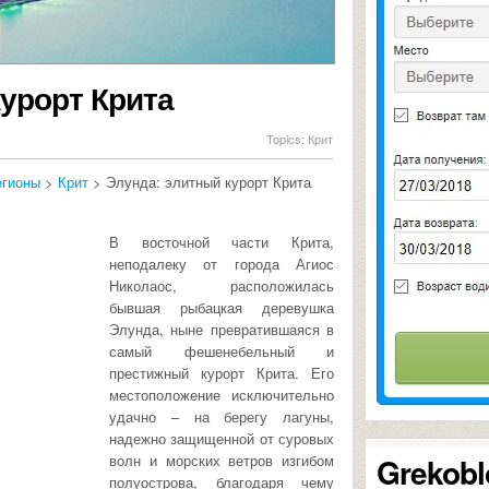
урорт Крита
Topics:
Крит
егионы
>
Крит
> Элунда: элитный курорт Крита
В восточной части Крита,
неподалеку от города Агиос
Николаос, расположилась
бывшая рыбацкая деревушка
Элунда, ныне превратившаяся в
самый фешенебельный и
престижный курорт Крита. Его
местоположение исключительно
удачно – на берегу лагуны,
надежно защищенной от суровых
Grekobl
волн и морских ветров изгибом
полуострова, благодаря чему