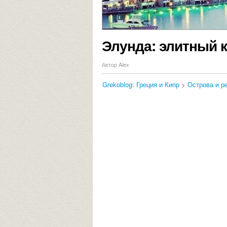
Элунда: элитный к
Автор Alex
Grekoblog: Греция и Кипр
>
Острова и р