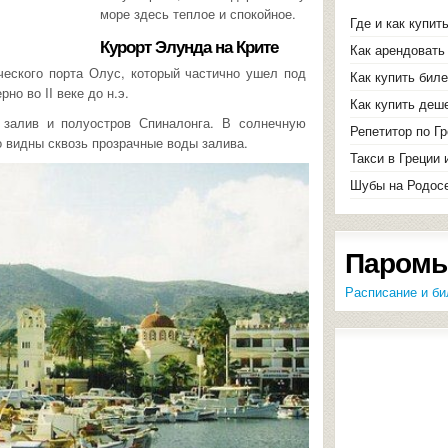
море здесь теплое и спокойное.
Где и как купит
Курорт Элунда на Крите
Как арендовать 
ческого порта Олус, который частично ушел под
Как купить бил
но во II веке до н.э.
Как купить деш
 залив и полуостров Спиналонга. В солнечную
Репетитор по Г
о видны сквозь прозрачные воды залива.
Такси в Греции 
Шубы на Родосе
Паромы
Расписание и би